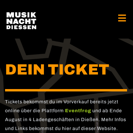
Zum
Inhalt
springen
Tog
Nav
HOME
INFOS
DEIN TICKET
LOCATIONS
LIVE-BANDS
TICKETS
Tickets bekommst du im Vorverkauf bereits jetzt
online über die Plattform
Eventfrog
und ab Ende
SPONSOREN
August in 4 Ladengeschäften in Dießen. Mehr Infos
und Links bekommst du hier auf dieser Website.
ONLINE-TICKETS